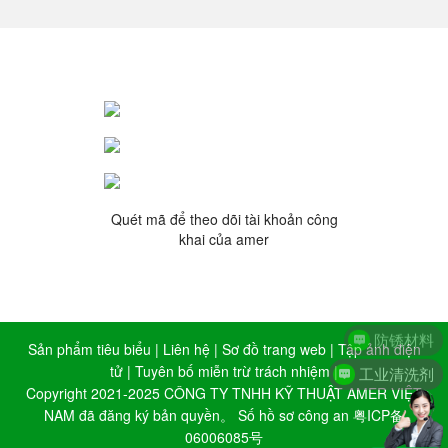
Quét mã để theo dõi tài khoản công
khai của amer
防锈材料
Sản phẩm tiêu biểu
|
Liên hệ
|
Sơ đồ trang web
|
Tập ảnh điện
工业清洗剂
tử
|
Tuyên bố miễn trừ trách nhiệm
|
Copyright 2021-2025 CÔNG TY TNHH KỸ THUẬT AMER VIỆT
NAM đã đăng ký bản quyền。 Số hồ sơ công an
粤ICP备
06006085号