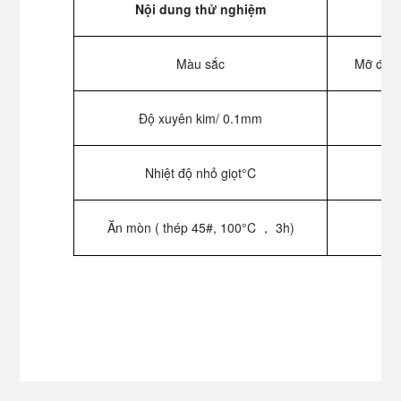
Nội dung thử nghiệm
Màu sắc
Mỡ đồn
Độ xuyên kim/ 0.1mm
Nhiệt độ nhỏ giọt°C
Ăn mòn ( thép 45#, 100°C ， 3h)