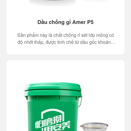
Dầu chống gỉ Amer P5
Sản phẩm này là chất chống rỉ sét lớp mỏng có
độ nhớt thấp, được tinh chế từ dầu gốc khoáng
và nhiều loại phụ gia, dung môi chống gỉ đặc
biệt. Nó để lại một lớp màng chống gỉ đồng nhất
sau khi phủ lên bề mặt kim loại. Được sử dụng
rộng rãi để bảo vệ chống gỉ lâu dài cho thép.